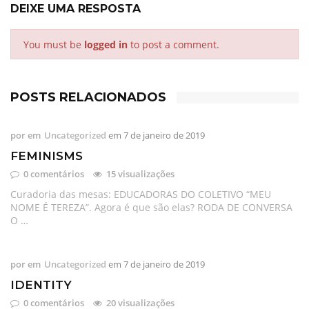
DEIXE UMA RESPOSTA
You must be
logged in
to post a comment.
POSTS RELACIONADOS
por
em
Uncategorized
em
7 de janeiro de 2019
FEMINISMS
0 comentários
15 visualizações
Curadoria das mesas: EDUCADORAS DO COLETIVO “MEU
NOME É TEREZA”. Agora é que são elas? RODA DE CONVERSA
O …
por
em
Uncategorized
em
7 de janeiro de 2019
IDENTITY
0 comentários
20 visualizações