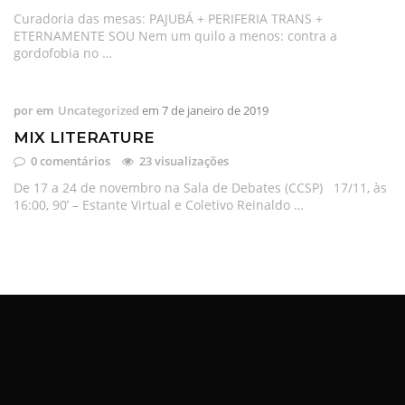
Curadoria das mesas: PAJUBÁ + PERIFERIA TRANS +
ETERNAMENTE SOU Nem um quilo a menos: contra a
gordofobia no …
por
em
Uncategorized
em
7 de janeiro de 2019
MIX LITERATURE
0 comentários
23 visualizações
De 17 a 24 de novembro na Sala de Debates (CCSP) 17/11, às
16:00, 90’ – Estante Virtual e Coletivo Reinaldo …