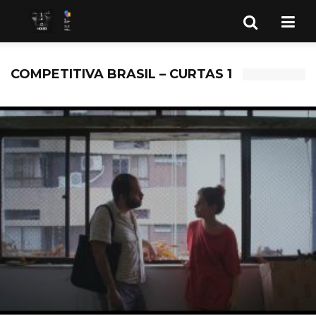
COMPETITIVA BRASIL – CURTAS 1