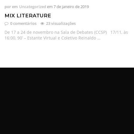
por
em
Uncategorized
em
7 de janeiro de 2019
MIX LITERATURE
0 comentários
23 visualizações
De 17 a 24 de novembro na Sala de Debates (CCSP) 17/11, às
16:00, 90’ – Estante Virtual e Coletivo Reinaldo …