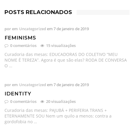
POSTS RELACIONADOS
por
em
Uncategorized
em
7 de janeiro de 2019
FEMINISMS
0 comentários
15 visualizações
Curadoria das mesas: EDUCADORAS DO COLETIVO “MEU
NOME É TEREZA”. Agora é que são elas? RODA DE CONVERSA
O …
por
em
Uncategorized
em
7 de janeiro de 2019
IDENTITY
0 comentários
20 visualizações
Curadoria das mesas: PAJUBÁ + PERIFERIA TRANS +
ETERNAMENTE SOU Nem um quilo a menos: contra a
gordofobia no …