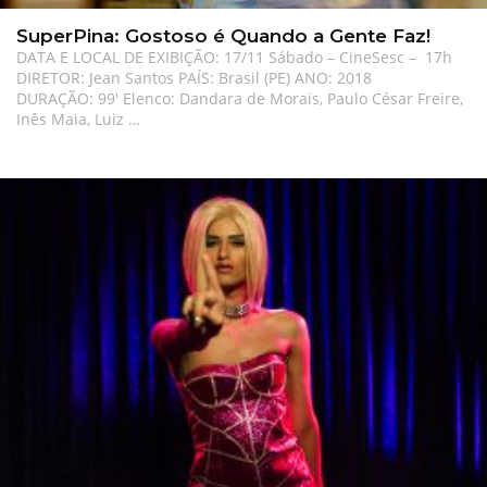
SuperPina: Gostoso é Quando a Gente Faz!
DATA E LOCAL DE EXIBIÇÃO: 17/11 Sábado – CineSesc – 17h
DIRETOR: Jean Santos PAÍS: Brasil (PE) ANO: 2018
DURAÇÃO: 99′ Elenco: Dandara de Morais, Paulo César Freire,
Inês Maia, Luiz …