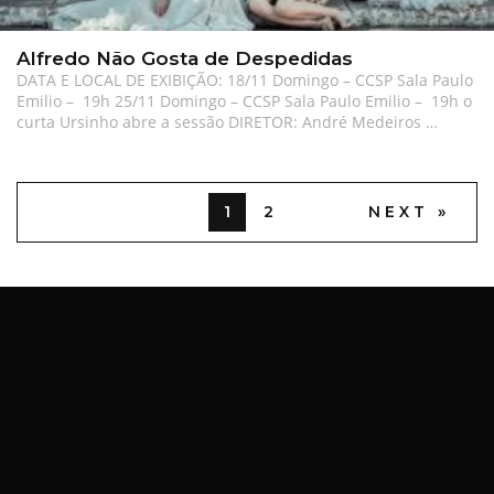
Alfredo Não Gosta de Despedidas
DATA E LOCAL DE EXIBIÇÃO: 18/11 Domingo – CCSP Sala Paulo
Emilio – 19h 25/11 Domingo – CCSP Sala Paulo Emilio – 19h o
curta Ursinho abre a sessão DIRETOR: André Medeiros …
1
2
NEXT »