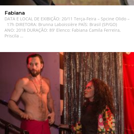
Fabiana
DATA E LOCAL DE EXIBIÇÃO: 20/11 Terça-Feira – Spcine Olido –
17h DIRETORA: Brunna Laboissière PAÍS: Brasil (SP/GO)
ANO: 2018 DURAÇÃO: 89′ Elenco: Fabiana Camila Ferreira,
Priscila …