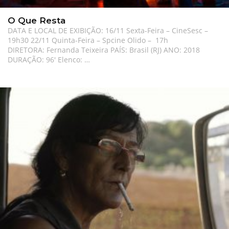
O Que Resta
DATA E LOCAL DE EXIBIÇÃO: 16/11 Sexta-Feira – CineSesc –
19h30 22/11 Quinta-Feira – Spcine Olido – 17h
DIRETORA: Fernanda Teixeira PAÍS: Brasil (RJ) ANO: 2018
DURAÇÃO: 96′ Elenco: …