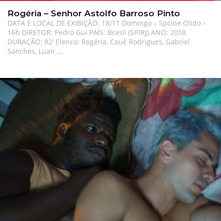
Rogéria – Senhor Astolfo Barroso Pinto
DATA E LOCAL DE EXIBIÇÃO: 18/11 Domingo – Spcine Olido –
16h DIRETOR: Pedro Gui PAÍS: Brasil (SP/RJ) ANO: 2018
DURAÇÃO: 82′ Elenco: Rogéria, Cauê Rodrigues, Gabriel
Sanches, Luan …