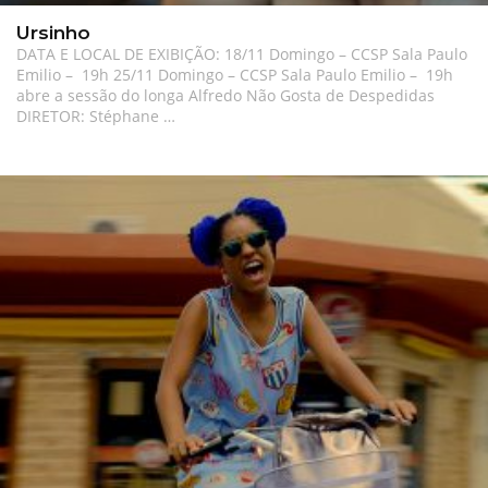
Ursinho
DATA E LOCAL DE EXIBIÇÃO: 18/11 Domingo – CCSP Sala Paulo
Emilio – 19h 25/11 Domingo – CCSP Sala Paulo Emilio – 19h
abre a sessão do longa Alfredo Não Gosta de Despedidas
DIRETOR: Stéphane …