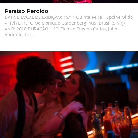
Paraíso Perdido
DATA E LOCAL DE EXIBIÇÃO: 15/11 Quinta-Feira – Spcine Olido
– 17h DIRETORA: Monique Gardenberg PAÍS: Brasil (SP/RJ)
ANO: 2018 DURAÇÃO: 110′ Elenco: Erasmo Carlos, Julio
Andrade, Lee …