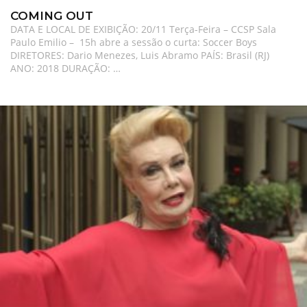
COMING OUT
DATA E LOCAL DE EXIBIÇÃO: 20/11 Terça-Feira – CCSP Sala
Paulo Emilio – 15h abre a sessão o curta: Soccer Boys
DIRETORES: Dario Menezes, Luis Abramo PAÍS: Brasil (RJ)
ANO: 2018 DURAÇÃO: …