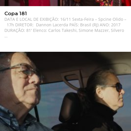
Copa 181
DATA E LOCAL DE EXIBIÇÃO: 16/11 Sexta-Feira – Spcine Olido –
17h DIRETOR: Dannon Lacerda PAÍS: Brasil (RJ) ANO: 2017
DURAÇÃO: 81′ Elenco: Carlos Takeshi, Simone Mazzer, Silvero
…