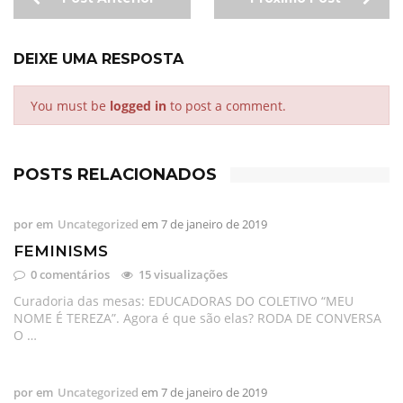
DEIXE UMA RESPOSTA
You must be
logged in
to post a comment.
POSTS RELACIONADOS
por
em
Uncategorized
em
7 de janeiro de 2019
FEMINISMS
0 comentários
15 visualizações
Curadoria das mesas: EDUCADORAS DO COLETIVO “MEU
NOME É TEREZA”. Agora é que são elas? RODA DE CONVERSA
O …
por
em
Uncategorized
em
7 de janeiro de 2019