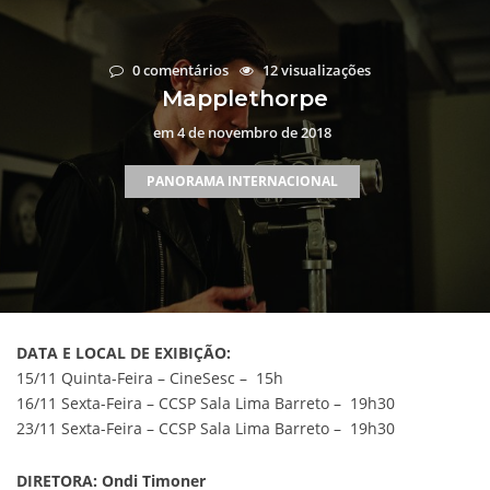
0 comentários
12 visualizações
Mapplethorpe
em
4 de novembro de 2018
PANORAMA INTERNACIONAL
DATA E LOCAL DE EXIBIÇÃO:
15/11 Quinta-Feira – CineSesc – 15h
16/11 Sexta-Feira – CCSP Sala Lima Barreto – 19h30
23/11 Sexta-Feira – CCSP Sala Lima Barreto – 19h30
DIRETORA:
Ondi Timoner