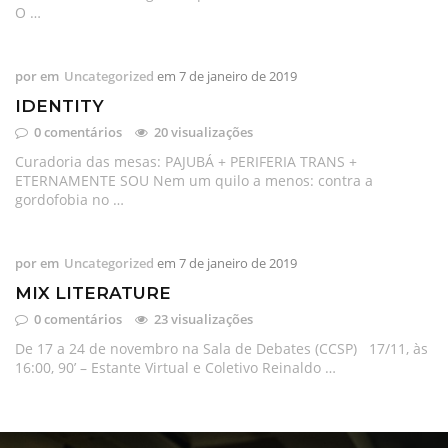
O …
por
em
Uncategorized
em
7 de janeiro de 2019
IDENTITY
0 comentários
20 visualizações
Curadoria das mesas: PAJUBÁ + PERIFERIA TRANS +
ETERNAMENTE SOU Nem um quilo a menos: contra a
gordofobia no …
por
em
Uncategorized
em
7 de janeiro de 2019
MIX LITERATURE
0 comentários
23 visualizações
De 17 a 24 de novembro na Sala de Debates (CCSP) 17/11, às
16:00, 90’ – Estante Virtual e Coletivo Reinaldo …