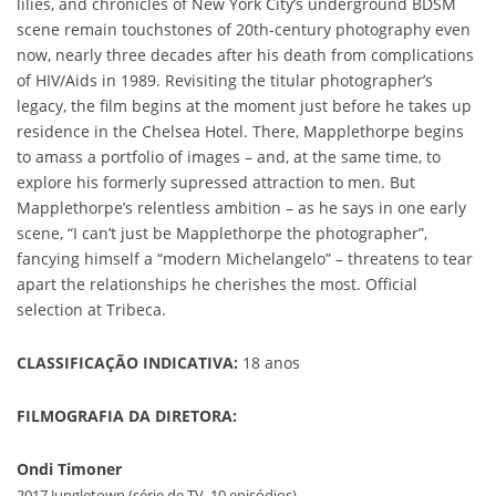
lilies, and chronicles of New York City’s underground BDSM
scene remain touchstones of 20th-century photography even
now, nearly three decades after his death from complications
of HIV/Aids in 1989. Revisiting the titular photographer’s
legacy, the film begins at the moment just before he takes up
residence in the Chelsea Hotel. There, Mapplethorpe begins
to amass a portfolio of images – and, at the same time, to
explore his formerly supressed attraction to men. But
Mapplethorpe’s relentless ambition – as he says in one early
scene, “I can’t just be Mapplethorpe the photographer”,
fancying himself a “modern Michelangelo” – threatens to tear
apart the relationships he cherishes the most. Official
selection at Tribeca.
CLASSIFICAÇÃO INDICATIVA:
18 anos
FILMOGRAFIA DA DIRETORA:
Ondi Timoner
2017 Jungletown (série de TV, 10 episódios)