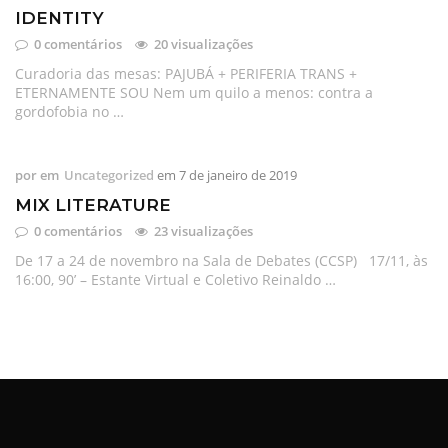
IDENTITY
0 comentários
20 visualizações
Curadoria das mesas: PAJUBÁ + PERIFERIA TRANS +
ETERNAMENTE SOU Nem um quilo a menos: contra a
gordofobia no …
por
em
Uncategorized
em
7 de janeiro de 2019
MIX LITERATURE
0 comentários
23 visualizações
De 17 a 24 de novembro na Sala de Debates (CCSP) 17/11, às
16:00, 90’ – Estante Virtual e Coletivo Reinaldo …