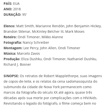
PAÍS:
EUA
ANO:
2018
DURAÇÃO:
95′
Elenco:
Matt Smith, Marianne Rendón, John Benjamin Hickey,
Brandon Sklenar, McKinley Belcher III, Mark Moses
Roteiro:
Ondi Timoner, Mikko Alanne
Fotografia:
Nancy Schreiber
Montagem:
Lee Percy, John Allen, Ondi Timoner
Música:
Marcelo Zavos
Produção:
Eliza Dushku, Ondi Timoner, Nathaniel Dushku,
Richard J. Bosner
SINOPSE:
Os retratos de Robert Mapplethorpe, suas imagens
de copos-de-leite, e os relatos da cena sadomasoquista do
submundo da cidade de Nova York permanecem como
marcos da fotografia do século XX até agora, quase três
décadas após sua morte por complicações com o HIV/Aids.
Revisitando o legado do fotógrafo, o filme começa bem no