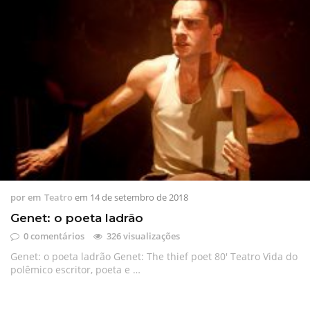
por
em
Teatro
em
14 de setembro de 2018
Genet: o poeta ladrão
0 comentários
326 visualizações
Genet: o poeta ladrão Genet: The thief poet 80′ Teatro Vida do
polêmico escritor, poeta e …