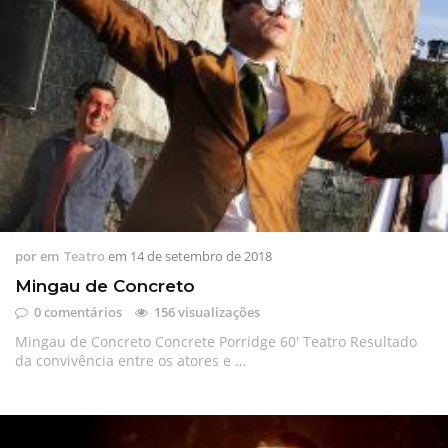
por
em
Teatro
em
14 de setembro de 2018
Mingau de Concreto
0 comentários
156 visualizações
Mingau de Concreto Concrete Porridge 60′ Teatro Resultado
da convivência entre os atores e …