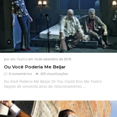
por
em
Teatro
em
14 de setembro de 2018
Ou Você Poderia Me Beijar
0 comentários
205 visualizações
Ou Você Poderia Me Beijar Or You Could Kiss Me Teatro
Depois de sessenta anos de relacionamento, …