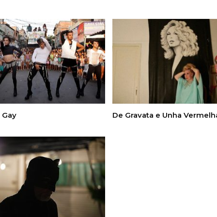
a Gay
De Gravata e Unha Vermelh