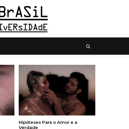
Hipóteses Para o Amor e a
Verdade