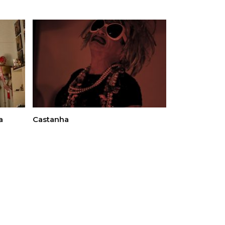
a
Castanha