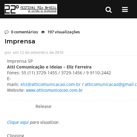
0 comentários
197 visualizações
Imprensa
por
em
12 de setembro de 2018
Imprensa SP
Atti Comunicação e Ideias – Eliz Ferreira
Fones: 55 (11) 3729-1455 / 3729-1456 / 9 9110-2442
E-
mails:
eliz@atticomunicacao.com.br
/
atticomunicacao@gmail.
Website:
www.atticomunicacao.com.br
Release
Clique aqui
para visualizar.
Clipping