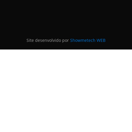
Site desenvolvido por
Showmetech WEB