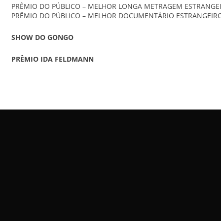
PRÊMIO DO PÚBLICO – MELHOR LONGA METRAGEM ESTRANGE
PRÊMIO DO PÚBLICO – MELHOR DOCUMENTÁRIO ESTRANGEIR
SHOW DO GONGO
PRÊMIO IDA FELDMANN