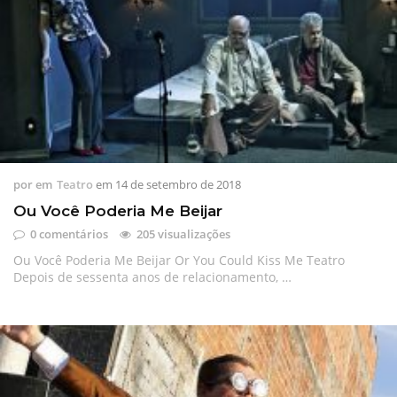
por
em
Teatro
em
14 de setembro de 2018
Ou Você Poderia Me Beijar
0 comentários
205 visualizações
Ou Você Poderia Me Beijar Or You Could Kiss Me Teatro
Depois de sessenta anos de relacionamento, …