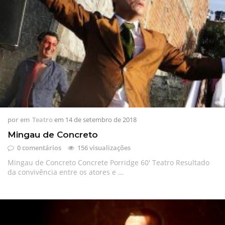
por
em
Teatro
em
14 de setembro de 2018
Mingau de Concreto
0 comentários
156 visualizações
Mingau de Concreto Concrete Porridge 60′ Teatro Resultado
da convivência entre os atores e …