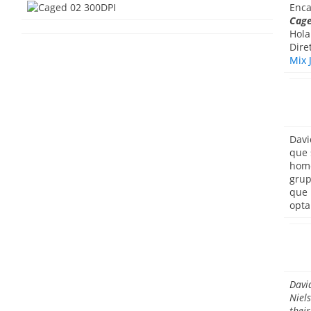
Enca
Cag
Hola
Dire
Mix 
Davi
que 
homo
grup
que 
opta
David
Niels
their