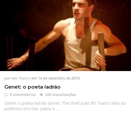
por
em
Teatro
em
14 de setembro de 2018
Genet: o poeta ladrão
0 comentários
326 visualizações
Genet: o poeta ladrão Genet: The thief poet 80′ Teatro Vida do
polêmico escritor, poeta e …