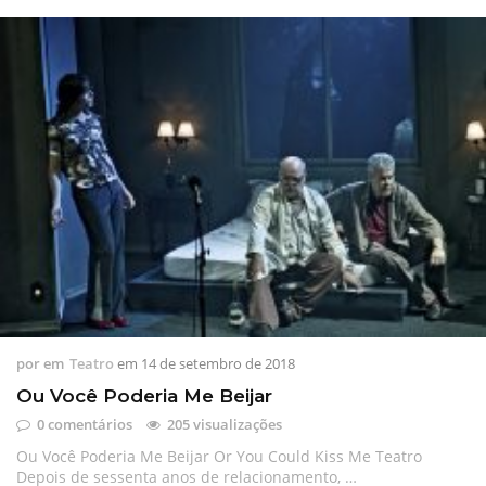
por
em
Teatro
em
14 de setembro de 2018
Ou Você Poderia Me Beijar
0 comentários
205 visualizações
Ou Você Poderia Me Beijar Or You Could Kiss Me Teatro
Depois de sessenta anos de relacionamento, …