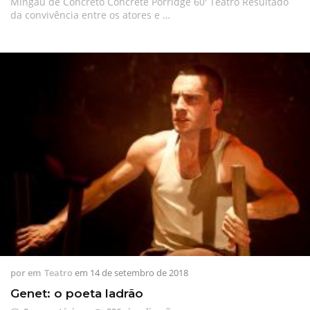
Mingau de Concreto Concrete Porridge 60′ Teatro Resultado
da convivência entre os atores e …
por
em
Teatro
em
14 de setembro de 2018
Genet: o poeta ladrão