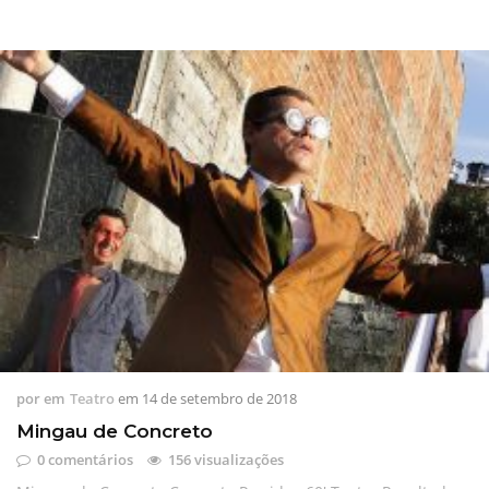
por
em
Teatro
em
14 de setembro de 2018
Mingau de Concreto
0 comentários
156 visualizações