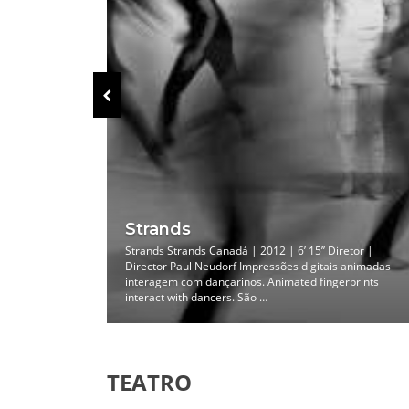
Strands
im Holanda |
Strands Strands Canadá | 2012 | 6’ 15’’ Diretor |
 Este
Director Paul Neudorf Impressões digitais animadas
 jovens gays
interagem com dançarinos. Animated fingerprints
interact with dancers. São …
TEATRO