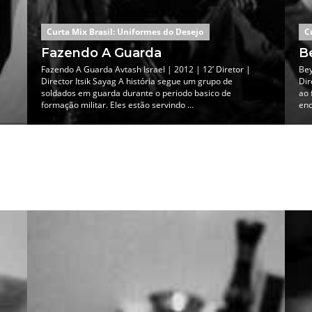
Curta Mix Brasil: Uniformes do Desejo
C
Fazendo A Guarda
B
Fazendo A Guarda Avtash Israel | 2012 | 12’ Diretor |
Bey
Director Itsik Sayag A história segue um grupo de
Dir
soldados em guarda durante o periodo basico de
ao 
formação militar. Eles estão servindo …
enc