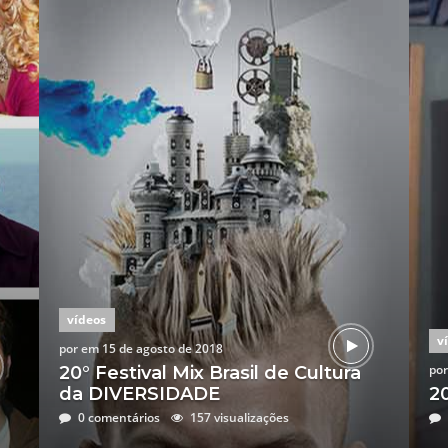
vídeos
v
por
em
15 de agosto de 2018
por
20° Festival Mix Brasil de Cultura
da DIVERSIDADE
2
0 comentários
157 visualizações