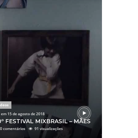
ídeos
vídeos
em
15 de agosto de 2018
por
em
15 de ag
0º FESTIVAL MIXBRASIL – MÃES
Trailer do
0 comentários
91 visualizações
0 comentário