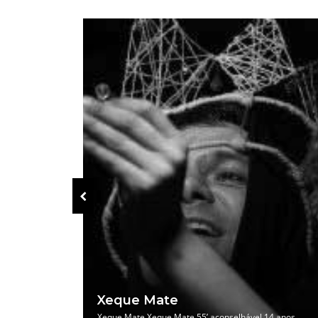
lga
Xeque Mate
isagem Belga
Xeque Mate Xeque Mate 55’ aconselhável 14 anos