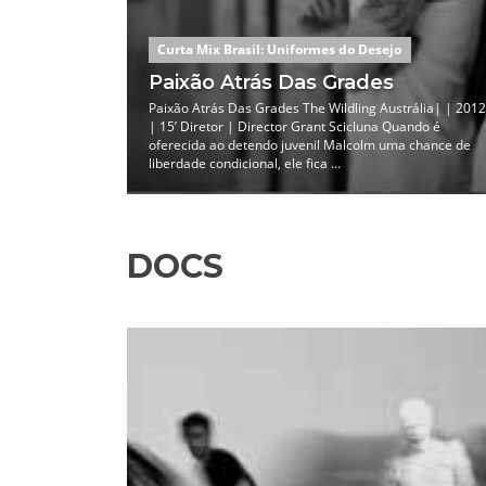
Curta Mix Brasil: Uniformes do Desejo
Paixão Atrás Das Grades
berlandia/
Paixão Atrás Das Grades The Wildling Austrália| | 2012
nato Cabral Um
| 15’ Diretor | Director Grant Scicluna Quando é
 para a mesa do
oferecida ao detendo juvenil Malcolm uma chance de
liberdade condicional, ele fica …
DOCS