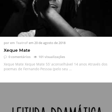
por
em
TeatroF
em
20 de agosto de 2018
Xeque Mate
0 comentários
101 visualizações
Xeque Mate Xeque Mate 55’ aconselhável 14 anos Através dos
poemas de Fernando Pessoa (pelo seu …