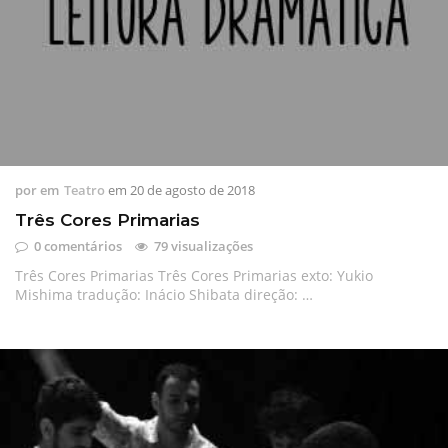
por
em
Teatro
em
20 de agosto de 2018
Três Cores Primarias
0 comentários
79 visualizações
Três Cores Primarias Três Cores Primarias exto: Yukio
Mishima tradução: Inácio Shibata direção: …