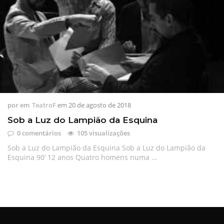
por
em
TeatroF
em
20 de agosto de 2018
Sob a Luz do Lampião da Esquina
0 comentários
105 visualizações
Sob a Luz do Lampião da Esquina Sob a Luz do Lampião da
Esquina 90’ 12 anos Quatro homens numa …