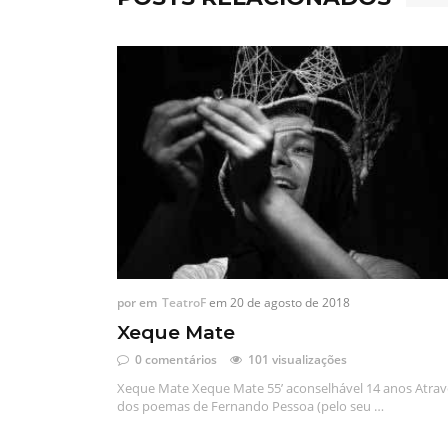
por
em
TeatroF
em
20 de agosto de 2018
Xeque Mate
0 comentários
101 visualizações
Xeque Mate Xeque Mate 55’ aconselhável 14 anos Atrav
dos poemas de Fernando Pessoa (pelo seu …