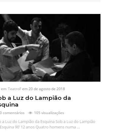
em
TeatroF
em
20 de agosto de 2018
ob a Luz do Lampião da
squina
0 comentários
105 visualizações
b a Luz do Lampião da Esquina Sob a Luz do Lampião
 Esquina 90’ 12 anos Quatro homens numa …