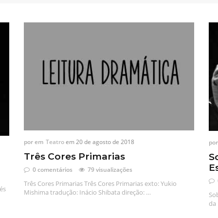
por
em
Teatro
em
20 de agosto de 2018
por
Três Cores Primarias
S
E
0 comentários
79 visualizações
Três Cores Primarias Três Cores Primarias exto: Yukio
és
Mishima tradução: Inácio Shibata direção: …
So
da