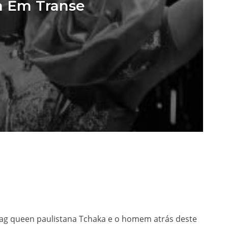
a Em Transe
rag queen paulistana Tchaka e o homem atrás deste