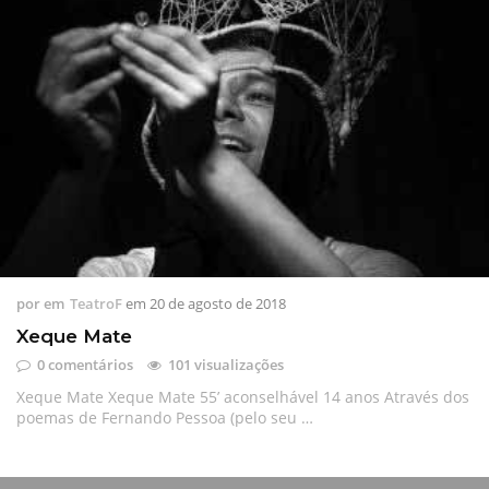
por
em
TeatroF
em
20 de agosto de 2018
Xeque Mate
0 comentários
101 visualizações
Xeque Mate Xeque Mate 55’ aconselhável 14 anos Através dos
poemas de Fernando Pessoa (pelo seu …