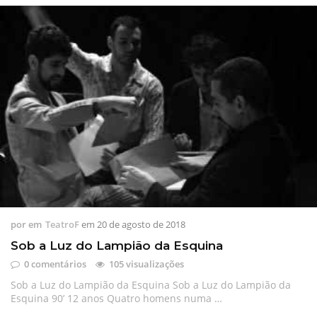
por
em
TeatroF
em
20 de agosto de 2018
Sob a Luz do Lampião da Esquina
0 comentários
105 visualizações
Sob a Luz do Lampião da Esquina Sob a Luz do Lampião da
Esquina 90’ 12 anos Quatro homens numa …