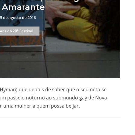
a Amarante
5 de agosto de 2018
res do 20º Festival
i Hyman) que depois de saber que o seu neto se
 num passeio noturno ao submundo gay de Nova
ar uma mulher a quem possa beijar.