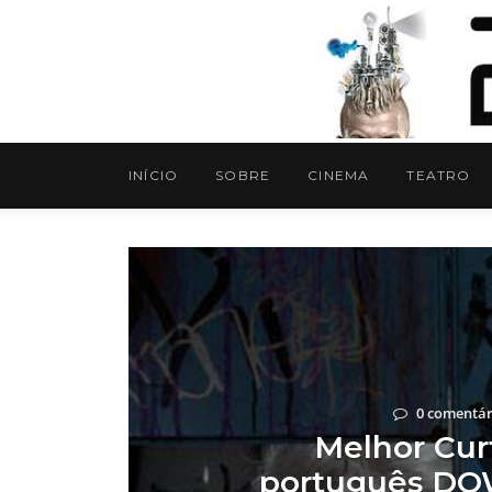
INÍCIO
SOBRE
CINEMA
TEATRO
0 comentár
Melhor Curt
português DO