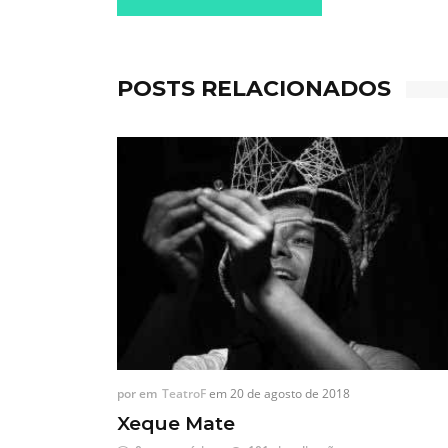
POSTS RELACIONADOS
por
em
TeatroF
em
20 de agosto de 2018
Xeque Mate