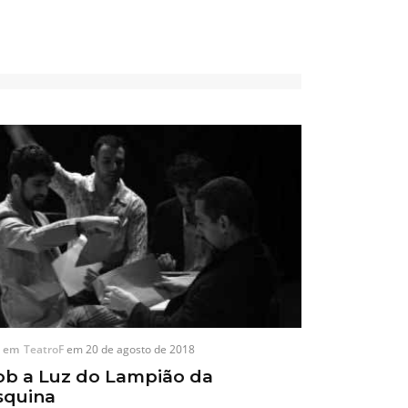
em
TeatroF
em
20 de agosto de 2018
ob a Luz do Lampião da
squina