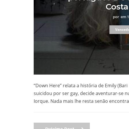
Cost
por
em
1
Vencedo
“Down Here” relata a história de Emily (Bar
suicidou por ser gay, decide aventurar-se
Iorque. Nada mais lhe resta senão encontr