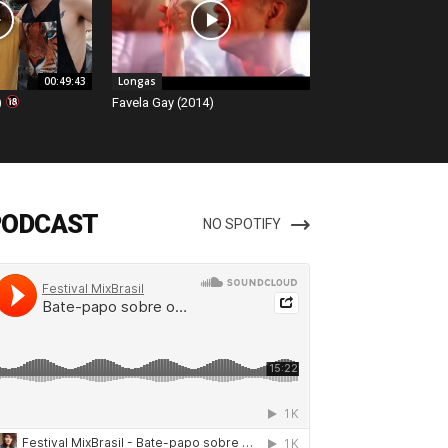
00:49:43
Longas
)
Favela Gay (2014)
PODCAST
NO SPOTIFY