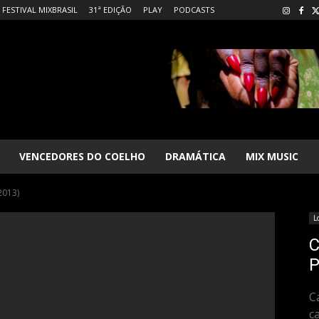
FESTIVAL MIXBRASIL
31ª EDIÇÃO
PLAY
PODCASTS
VENCEDORES DO COELHO
DRAMÁTICA
MIX MUSIC
2013)
L
C
P
C
c