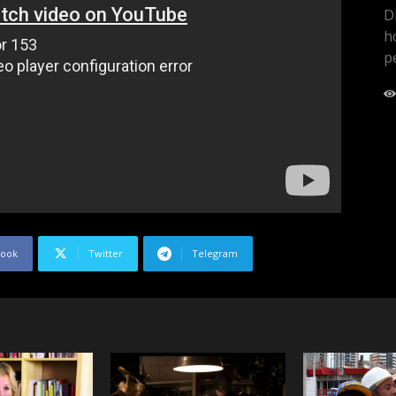
D
h
p
book
Twitter
Telegram