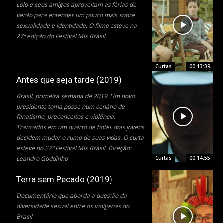
Lolo e seus amigos aproveitam as férias de
verão para entender um pouco mais sobre
sexualidade e identidade. O filme esteve na
27ª edição do Festival Mix Brasil
Curtas
00:13:39
Antes que seja tarde (2019)
Brasil, primeira semana de 2019. Um novo
presidente toma posse num cenário de
fanatismo, preconceitos e violência.
Trancados em um quarto de hotel, dois jovens
decidem mudar o rumo de suas vidas. O curta
esteve no 27º Festival Mix Brasil. Direção:
Curtas
00:14:55
Leandro Goddinho
Terra sem Pecado (2019)
Documentário que aborda a questão da
diversidade sexual entre os indígenas do
Brasil