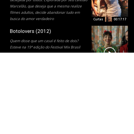
Marcelão, que deseja que a mesma realize
filmes adultos, decide abandonar tudo em
busca do amor verdadeiro
Curtas
00:17:17
Botolovers (2012)
Quem disse que um casal é feito de dois?
Esteve na 19ª edição do Festival Mix Brasil
Curtas
Vestido de Laerte (2012)
Laerte percorre um longo caminho pela
cidade de São Paulo em busca de um
certificado.
Curtas
00:12:43