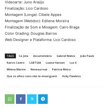
Videoarte: Juno Araújo
Finalização: Lico Cardoso
Montagem (Longa): Cibele Appes
Montagem (Webdoc): Edilene Moreira
Finalização de Som e Mixagem: Cairo Braga
Color Grading: Douglas Barros
Web Designer e Plataforma: Lico Cardoso
TAGS
Ca Jota
documentário
Gabriel Matos
João Paulo
Kairos Castro
LGBTQIA
Luana Hansen
Luz X
Milena Marine
Nenesurreal
Patrícia Meira
Que os olhos ruins não te enxerguem
Vicky Flawless