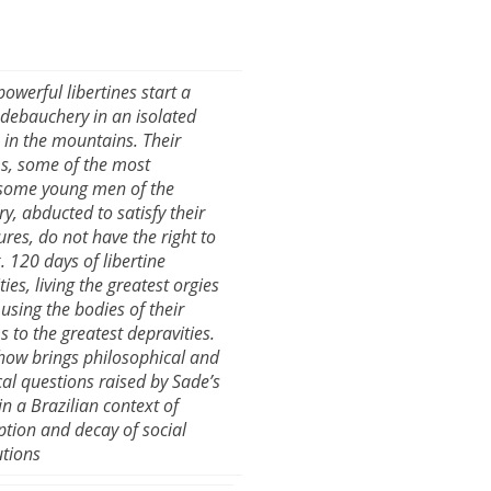
powerful libertines start a
 debauchery in an isolated
e in the mountains. Their
ms, some of the most
ome young men of the
ry, abducted to satisfy their
ures, do not have the right to
. 120 days of libertine
ities, living the greatest orgies
using the bodies of their
s to the greatest depravities.
how brings philosophical and
ical questions raised by Sade’s
in a Brazilian context of
ption and decay of social
utions