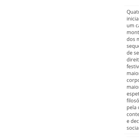
Quatr
inic
um ca
monta
dos m
seque
de se
direi
festi
maior
corpo
maio
espet
filos
pela
conte
e dec
socia