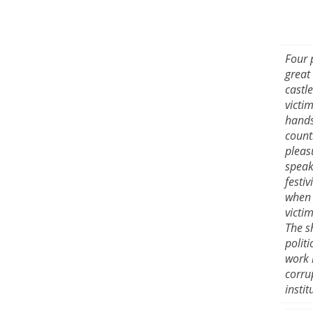
Four 
great
castl
victi
hands
count
pleas
speak
festiv
when 
victim
The s
polit
work 
corru
instit