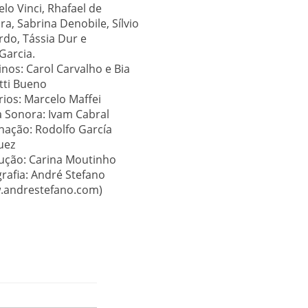
lo Vinci, Rhafael de
ira, Sabrina Denobile, Sílvio
do, Tássia Dur e
Garcia.
inos: Carol Carvalho e Bia
tti Bueno
ios: Marcelo Maffei
a Sonora: Ivam Cabral
nação: Rodolfo García
uez
ução: Carina Moutinho
rafia: André Stefano
.andrestefano.com)