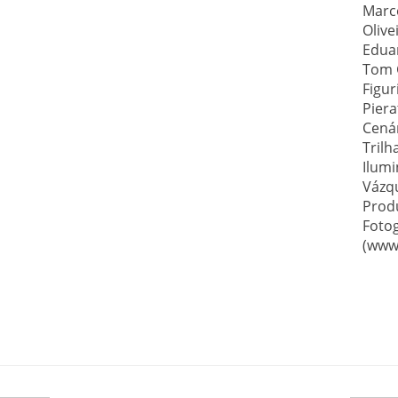
Marce
Olive
Eduar
Tom 
Figur
Piera
Cenár
Trilh
Ilumi
Vázq
Prod
Fotog
(www