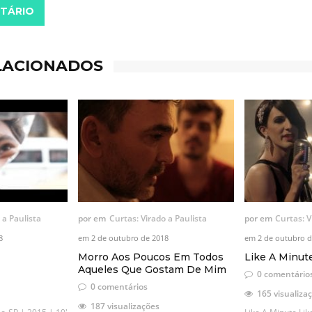
TÁRIO
LACIONADOS
 a Paulista
por
em
Curtas: Virado a Paulista
por
em
Curtas: V
8
em
2 de outubro de 2018
em
2 de outubro d
Morro Aos Poucos Em Todos
Like A Minut
Aqueles Que Gostam De Mim
0 comentário
0 comentários
165 visualiza
187 visualizações