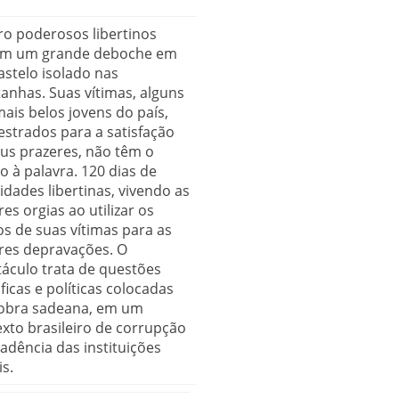
o poderosos libertinos
iam um grande deboche em
stelo isolado nas
nhas. Suas vítimas, alguns
ais belos jovens do país,
strados para a satisfação
us prazeres, não têm o
to à palavra. 120 dias de
vidades libertinas, vivendo as
es orgias ao utilizar os
s de suas vítimas para as
res depravações. O
áculo trata de questões
óficas e políticas colocadas
 obra sadeana, em um
xto brasileiro de corrupção
adência das instituições
is.