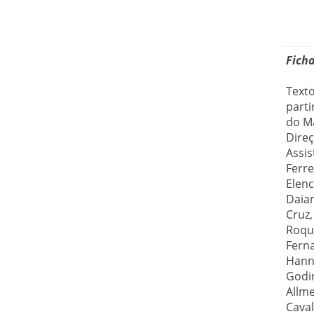
Ficha
Texto
parti
do M
Direç
Assis
Ferre
Elenc
Daian
Cruz,
Roque
Ferna
Hann
Godin
Allme
Caval