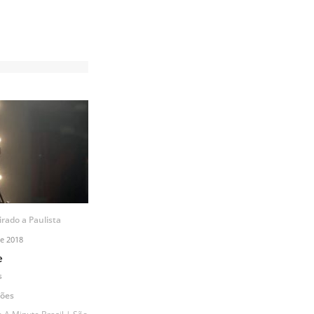
irado a Paulista
e 2018
e
s
ções