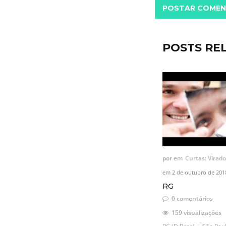
POSTAR COMEN
POSTS RE
por
em
Curtas: Virado
em
2 de outubro de 201
RG
0 comentários
159 visualizações