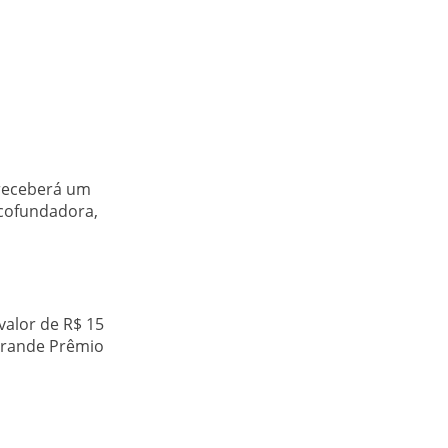
l receberá um
 cofundadora,
alor de R$ 15
 Grande Prêmio