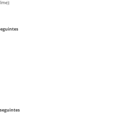
lme):
seguintes
 seguintes