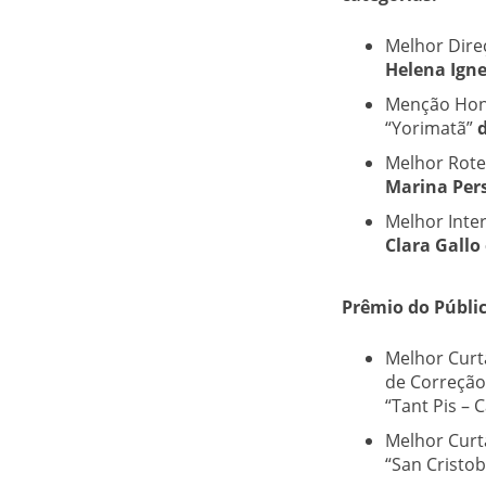
Melhor Dire
Helena Igne
Menção Honr
“Yorimatã”
Melhor Rote
Marina Pers
Melhor Inte
Clara Gall
Prêmio do Públic
Melhor Curt
de Correção
“Tant Pis – C
Melhor Curt
“San Cristob