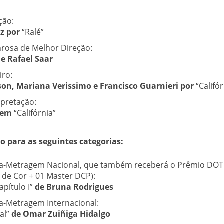
ção:
z por
“Ralé”
osa de Melhor Direção:
de Rafael Saar
iro:
on, Mariana Verissimo e Francisco Guarnieri por
“Califór
rpretação:
o em
“Califórnia”
o para as seguintes categorias:
a-Metragem Nacional, que também receberá o Prêmio DOTC
 de Cor + 01 Master DCP):
apítulo I”
de Bruna Rodrigues
a-Metragem Internacional:
al”
de Omar Zuiñiga Hidalgo