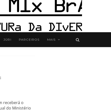
JÚRI
PARCEIROS
MAIS
:
m receberá o
ual do Ministério