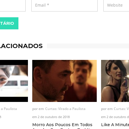
TÁRIO
LACIONADOS
 a Paulista
por
em
Curtas: Virado a Paulista
por
em
Curtas: V
8
em
2 de outubro de 2018
em
2 de outubro d
Morro Aos Poucos Em Todos
Like A Minut