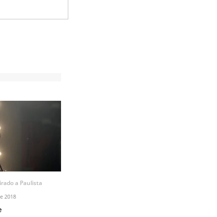
irado a Paulista
e 2018
e