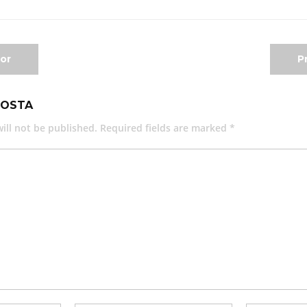
or
P
POSTA
ill not be published. Required fields are marked *