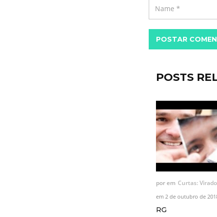
POSTAR COMEN
POSTS RE
por
em
Curtas: Virado
em
2 de outubro de 201
RG