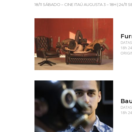
18/11 SÁBADO – CINE ITAÚ AUGUSTA 3 – 18H | 24/11
Fur
DATAS 
18h 24
ORIGIN
Bau
DATAS 
18h 24