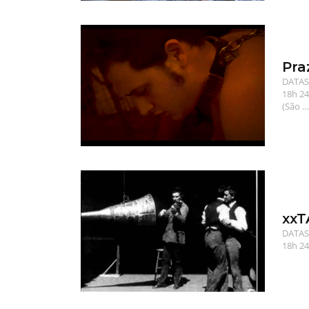
Pra
DATAS 
18h 24
(São …
xxT
DATAS 
18h 24