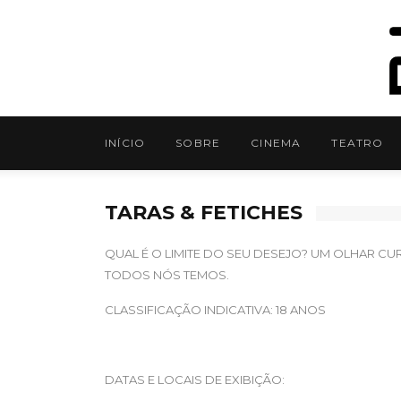
INÍCIO
SOBRE
CINEMA
TEATRO
TARAS & FETICHES
QUAL É O LIMITE DO SEU DESEJO? UM OLHAR C
TODOS NÓS TEMOS.
CLASSIFICAÇÃO INDICATIVA: 18 ANOS
DATAS E LOCAIS DE EXIBIÇÃO: