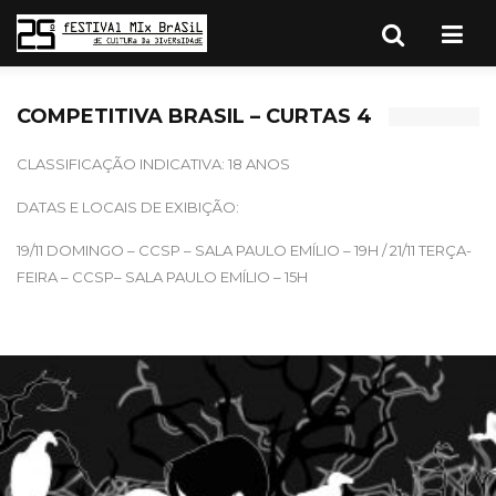
COMPETITIVA BRASIL – CURTAS 4
CLASSIFICAÇÃO INDICATIVA: 18 ANOS
DATAS E LOCAIS DE EXIBIÇÃO:
19/11 DOMINGO – CCSP – SALA PAULO EMÍLIO – 19H / 21/11 TERÇA-
FEIRA – CCSP– SALA PAULO EMÍLIO – 15H