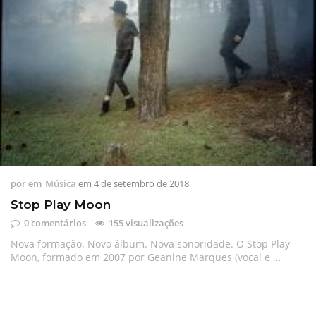
por
em
Música
em
4 de setembro de 2018
Stop Play Moon
0 comentários
155 visualizações
Nova formação. Novo álbum. Nova sonoridade. O Stop Play
Moon, formado em 2007 por Geanine Marques (vocal e …