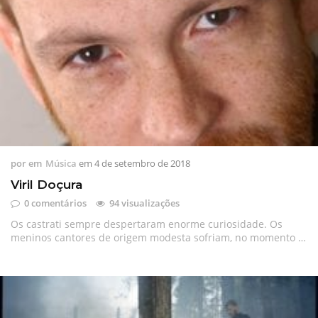
por
em
Música
em
4 de setembro de 2018
Viril Doçura
0 comentários
94 visualizações
Os castrati sempre despertaram enorme curiosidade. Os
meninos cantores de origem modesta sofriam, no momento …