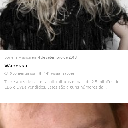
por
em
Música
em
4 de setembro de 2018
Wanessa
0 comentários
141 visualizações
Treze anos de carreira, oito álbuns e mais de 2,5 milhões de
CDS e DVDs vendidos. Estes são alguns números da …